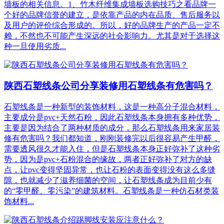
墙板的相关信息。1、竹木纤维集成墙板选购技巧之看品牌一
个好的品牌信誉的建立，是依靠产品的内在品质、售后服务以
及用户的评价综合形成的。所以，好的品牌生产的产品一定不
赖，不然也不可能产生深远的社会影响力。尤其是对于选择这
种一旦使用劣质...
陕西石塑线条公司分享装修用石塑线条有危害吗？
石塑线条是一种新型的装饰材料，这是一种高分子混合材料，
主要成分是pvc+天然石粉，因此石塑线条本身拥有多种优势，
主要是因为结合了两种材质的成分，那么石塑线条用来家居装
修有危害吗？我们都知道，刚刚装修完以后很容易产生甲醛，
需要透风很久才能入住，但是石塑线条本身正好弥补了这种劣
势，因为是pvc+石粉混合的缘故，两者正好弥补了对方的缺
点，让pvc变得坚固异常，也让石粉的表面变得没有这么多缝
隙，也就减少了滋养细菌的空间，让石塑线条成为目前少有
的“零甲醛、零污染”的建筑材料。石塑线条是一种仿石材类装
饰材料...