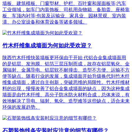
墙板、建筑模板、门窗型材、护栏、百叶窗和屋面板等;汽车
工业领域，如车门内装饰板、司机用杂物箱、备胎盖、座椅靠
板、车顶内衬等;包装及运输业、家具业、园林景观、室内装
潢、办公室设备和体育设备等诸多领域。
竹木纤维集成墙面为何如此受欢迎？
陕西竹木纤维快装墙板更环保由于开始 代铝合金集成墙面用
的是铝层、发泡膜、铝箔三层压制而成，故存在铝层氧化、金
属辐射、金属导电、铝层软不耐撞击、造型不方便、运输不方
便等缺点。随着行业的发展，集成墙面开始升级换代到竹木纤
维集成墙面，通过自主创新，突破思维的局限性。竹木纤维材
料的出现，慢慢改善了铝合金集成墙面的缺点，因为这种集成
墙面是由竹木纤维、高分子防水防火材料合成，总体来说，有
效地解决了导电、辐射、氧化、造型难等这些缺点，适合未来
环保的发展趋势。
石塑装饰线条安装时应注意的细节有哪些？