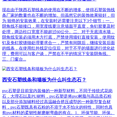
现在由于陕西石塑线条的使用在不断的增多，使得石塑装饰线
条厂家的数量也在不断的增加。但虽然它的装饰效果较好，但
为 较终的安装效果，在安装时还需要注意以下3个细节：一、
阴角线不能接口，用宽度线要注意墙面平直度，免钉胶要及时
处理，两边柱口宽度不能超过60公分。二、对于无底清水墙，
阴角线安装必须用木方打底，严禁使用墙钉直接安装，使用纹
钉及免钉胶缝细处理要求合一，严禁有间隙后，继续安装后面
的线条，在使用红外线定位仪后，对于不平的墙面进行优化处
理，费用可以与客户谈，严禁在不平的情况下安装阴角线。
三、门窗台...
西安石塑线条和墙板为什么叫生态石？
pvc石塑是目前室内装修的一种新型材料，不同于传统式花岗
石，大理石以及PU材料，pvc石塑是将pvc树脂与高品质石粉
以及部分添加辅料经过高温融合挤压成型的一种新型复合材
料，pvc石塑既具有石粉的不溶于水不怕火的特性，同时也具
有pvc材料的柔韧性耐磨耐弯曲的有点。1、环保节能、环保。