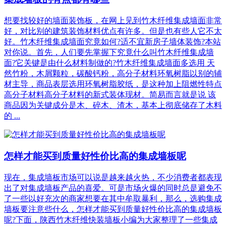
想要找较好的墙面装饰板，在网上见到竹木纤维集成墙面非常
好，对比别的建筑装饰材料优点有许多。但是也有些人它不太
好。竹木纤维集成墙面究竟如何?适不宜新房子墙体装饰?本站
对你说。首先，人们要先掌握下究竟什么叫竹木纤维集成墙
面?它关键是由什么材料制做的?竹木纤维集成墙面多选用 天
然竹粉，木屑颗粒，碳酸钙粉，高分子材料环氧树脂以别的辅
材主导，商品表层选用环氧树脂胶纸，是这种加上阻燃性特点
高分子材料高分子材料的新式装体现材。简易而言就是说 该
商品因为关键成分是木、碎木、渣木，基本上彻底储存了木料
的 ...
怎样才能买到质量好性价比高的集成墙板呢
现在，集成墙板市场可以说是越来越火热，不少消费者都表现
出了对集成墙板产品的喜爱。可是市场火爆的同时总是避免不
了一些以好充次的商家想要在其中牟取暴利，那么，选购集成
墙板要注意些什么，怎样才能买到质量好性价比高的集成墙板
呢?下面，陕西竹木纤维快装墙板小编为大家整理了一些集成