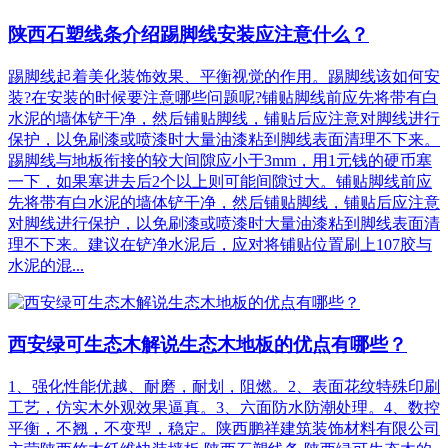
陕西石塑线条介绍踢脚线安装应注意什么？
踢脚线起着美化装饰效果、平衡视觉的作用。踢脚线该如何安
装?在安装的时候要注意哪些问题呢?铺贴脚线前应先将带有白
水泥的墙体铲干净，然后铺贴脚线，铺贴后应注意对脚线进行
保护，以免刷漆或喷漆时大量油漆粘到脚线表面清理不下来。
踢脚线与地板衔接的较大间隙应小于3mm，用1元钱的硬币塞
一下，如果塞进去后2个以上则可能间隙过大。铺贴脚线前应
先将带有白水泥的墙体铲干净，然后铺贴脚线，铺贴后应注意
对脚线进行保护，以免刷漆或喷漆时大量油漆粘到脚线表面清
理不下来。建议在铲净水泥后，应对将铺贴位置刷上107胶与
水泥的混...
西安绿可生态木解说生态木地板的优点有哪些？
1、强化性能优越、耐磨，耐划，阻燃。2、表面花纹特殊印刷
工艺，仿实木外观效果逼真。3、六面防水防潮处理。4、数控
平衡，不翘，不变型，稳定。陕西鹏祥建筑装饰材料有限公司