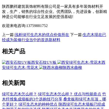
陕西鹏祥建筑装饰材料有限公司是一家具有多年装饰材料开
发，生产，销售的综台性企业。优秀团队，先进设备，创新精
神是公司能够在行业立足发展的坚强基础!
欢迎来电咨询:13759881752
上一篇:
浅析绿可生态木的优点价值所在
下一篇:
生态木现在已
经成为装修行业当中的首选新材料
相关产品
西安石纹UV板
西
安绿可生态木-雪花木
陕西水曲柳
相关新闻
绿可生态木怎么样？
绿可生态木怎么样？ 优点与性能盘点
竹
木纤维集成墙板的3个选购技巧分享
桑拿板和绿可木吊顶，哪
个更好？
绿可生态木的种种优点
陕西绿可生态木墙板已经成