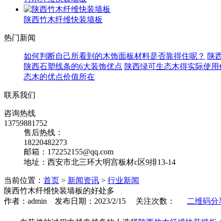
陕西竹木纤维快装墙板
热门新闻
如何判断自己所看到的木饰面板材料是否靠得住呢？
陕
陕西石塑线条的6大装饰优点
陕西绿可生态木得实际使用
态木的优点价值所在
联系我们
咨询热线
13759881752
售后热线：
18220482273
邮箱：172252155@qq.com
地址：西安市北三环大明宫板材c区9排13-14
当前位置：
首页
>
新闻资讯
>
行业新闻
陕西竹木纤维快装墙板的好处多
作者：admin 发布日期：2023/2/15 关注次数：
二维码分