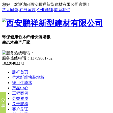
您好，欢迎访问西安鹏祥新型建材有限公司官网！
常见问题
-
在线留言
-
企业商铺
-
联系我们
环保健康竹木纤维快装墙板
生态木生产厂家
服务热线电话：
13759881752
18220482273
鹏祥首页
竹木纤维快装墙板
绿可生态木
产品中心
工程案例
荣誉资质
关于鹏祥
客户见证