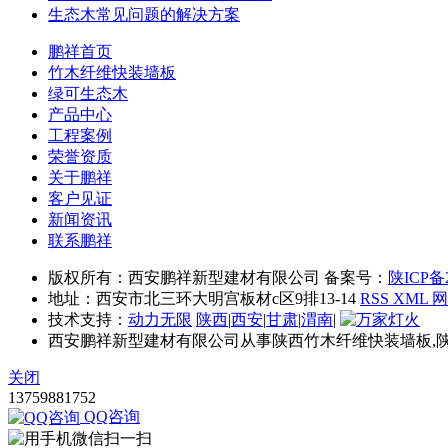
生态木常见问题的解决方案
鹏祥首页
竹木纤维快装墙板
绿可生态木
产品中心
工程案例
荣誉资质
关于鹏祥
客户见证
新闻资讯
联系鹏祥
版权所有：西安鹏祥新型建材有限公司 备案号：
陕ICP备2
地址：西安市北三环大明宫板材c区9排13-14
RSS
XML
技术支持：
动力无限
陕西
|
西安
|
甘肃
|
渭南
|
西安鹏祥新型建材有限公司从事陕西竹木纤维快装墙板,
关闭
13759881752
QQ咨询