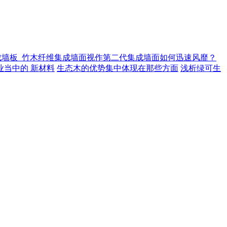
成墙板_竹木纤维集成墙面视作第二代集成墙面如何迅速风靡？
业当中的 新材料
生态木的优势集中体现在那些方面
浅析绿可生